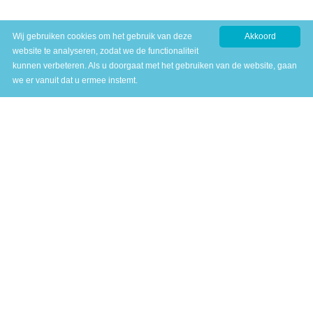
Wij gebruiken cookies om het gebruik van deze
Akkoord
website te analyseren, zodat we de functionaliteit
kunnen verbeteren. Als u doorgaat met het gebruiken van de website, gaan
we er vanuit dat u ermee instemt.
Profiel ASL
Plein de Valk 18
6101 DM Echt
T
046 - 4583775
E
info@profiel-asl.nl
Meer info
Algemene voorwaarden
Privacy statement
Proclaimer
Maak een keuze
Diensten voor het onderwijs
Diensten voor het bedrijfsleven