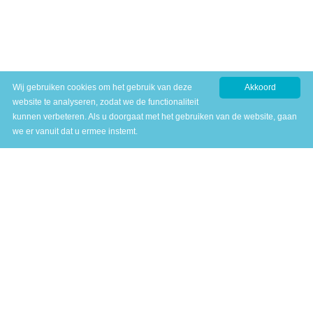
Wij gebruiken cookies om het gebruik van deze
Akkoord
website te analyseren, zodat we de functionaliteit
kunnen verbeteren. Als u doorgaat met het gebruiken van de website, gaan
we er vanuit dat u ermee instemt.