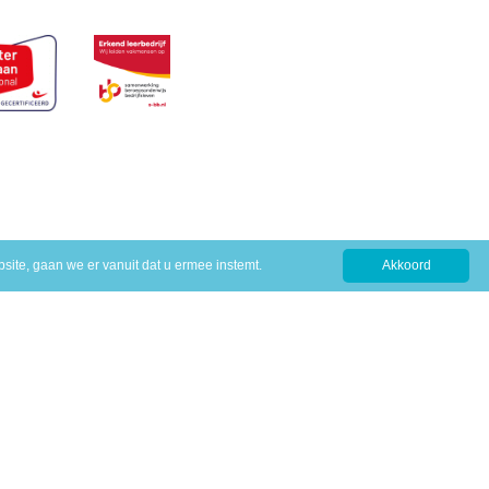
site, gaan we er vanuit dat u ermee instemt.
Akkoord
erwijs
ijfsleven