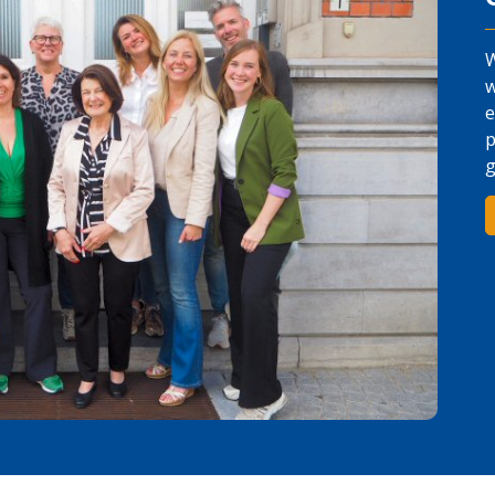
W
w
e
p
g