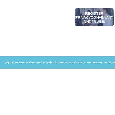
Wij gebruiken cookies om het gebruik van deze website te analyseren, zodat we 
Profiel ASL
M
Plein de Valk 18
A
6101 DM Echt
P
T
046 - 4583775
P
E
info@profiel-asl.nl