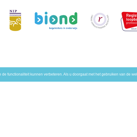
de functionaliteit kunnen verbeteren. Als u doorgaat met het gebruiken van de web
eer info
Maak een keuze
lgemene voorwaarden
Diensten voor het ond
rivacy statement
Diensten voor het bedr
roclaimer