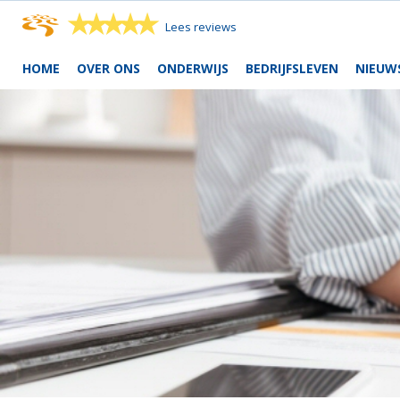
★
★
★
★
★
Lees reviews
HOME
OVER ONS
ONDERWIJS
BEDRIJFSLEVEN
NIEUW