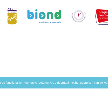
de functionaliteit kunnen verbeteren. Als u doorgaat met het gebruiken van de web
eer info
Maak een keuze
lgemene voorwaarden
Diensten voor het ond
rivacy statement
Diensten voor het bedr
roclaimer