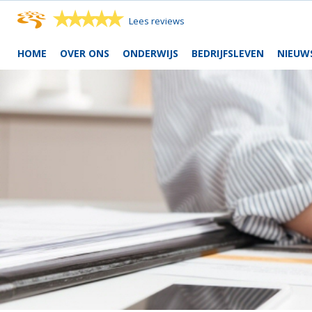
★
★
★
★
★
Lees reviews
HOME
OVER ONS
ONDERWIJS
BEDRIJFSLEVEN
NIEUW