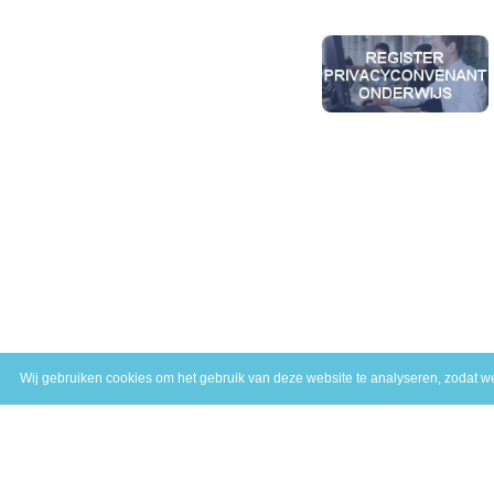
Wij gebruiken cookies om het gebruik van deze website te analyseren, zodat we 
Profiel ASL
M
Plein de Valk 18
A
6101 DM Echt
P
T
046 - 4583775
P