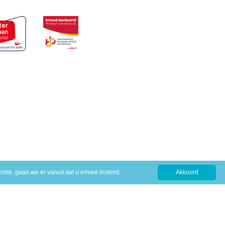
site, gaan we er vanuit dat u ermee instemt.
Akkoord
erwijs
ijfsleven