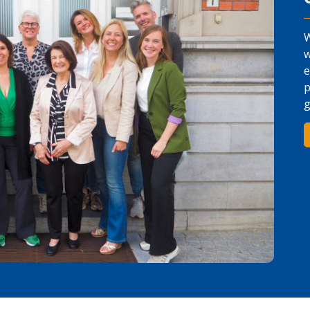
W
w
e
p
g