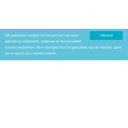
Wij gebruiken cookies om het gebruik van deze
Akkoord
website te analyseren, zodat we de functionaliteit
kunnen verbeteren. Als u doorgaat met het gebruiken van de website, gaan
we er vanuit dat u ermee instemt.
Profiel ASL
Plein de Valk 18
6101 DM Echt
T
046 - 4583775
E
info@profiel-asl.nl
Meer info
Algemene voorwaarden
Privacy statement
Proclaimer